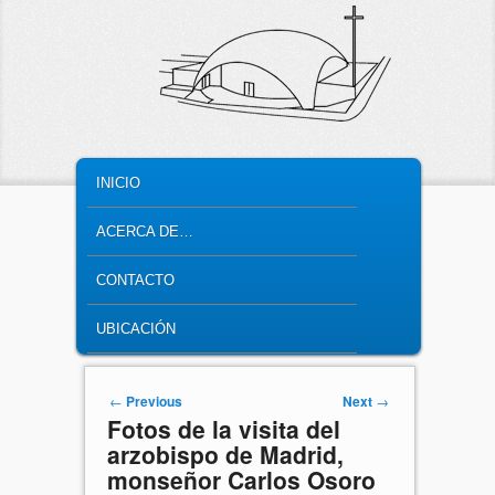
MAIN MENU
SKIP TO PRIMARY CONTENT
SKIP TO SECONDARY CONTENT
INICIO
ACERCA DE…
CONTACTO
UBICACIÓN
Post navigation
←
Previous
Next
→
Fotos de la visita del
arzobispo de Madrid,
monseñor Carlos Osoro