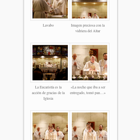
Lavabo
Imagen preciosa con la
vidriera del Altar
La Eucaristía es la
«La noche que iba a ser
acción de gracias de la
entregado, tomó pan…»
Iglesia