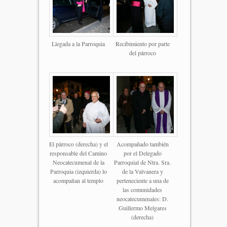
Llegada a la Parroquia
Recibimiento por parte
del párroco
El párroco (derecha) y el
Acompañado también
responsable del Camino
por el Delegado
Neocatecumenal de la
Parroquial de Ntra. Sra.
Parroquia (izquierda) lo
de la Valvanera y
acompañan al templo
perteneciente a una de
las comunidades
neocatecumenales: D.
Guillermo Melgares
(derecha)