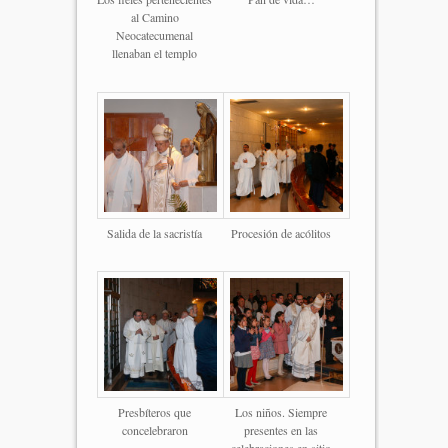
al Camino
Neocatecumenal
llenaban el templo
Salida de la sacristía
Procesión de acólitos
Presbíteros que
Los niños. Siempre
concelebraron
presentes en las