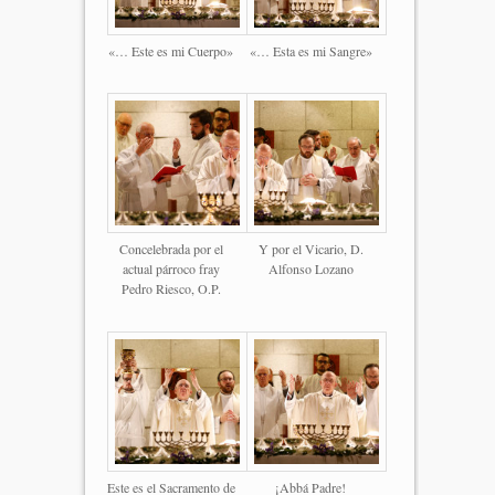
«… Este es mi Cuerpo»
«… Esta es mi Sangre»
Concelebrada por el
Y por el Vicario, D.
actual párroco fray
Alfonso Lozano
Pedro Riesco, O.P.
Este es el Sacramento de
¡Abbá Padre!