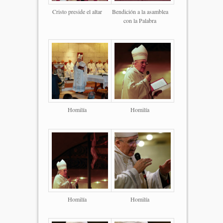
Cristo preside el altar
Bendición a la asamblea
con la Palabra
Homilía
Homilía
Homilía
Homilía