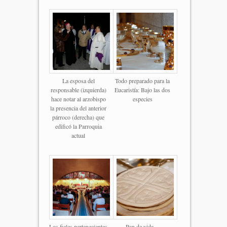
La esposa del
Todo preparado para la
responsable (izquierda)
Eucaristía: Bajo las dos
hace notar al arzobispo
especies
la presencia del anterior
párroco (derecha) que
edificó la Parroquia
actual
Los fieles pertenecientes
Pan de vida…