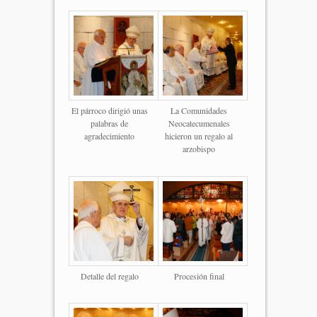
El párroco dirigió unas
La Comunidades
palabras de
Neocatecumenales
agradecimiento
hicieron un regalo al
arzobispo
Detalle del regalo
Procesión final