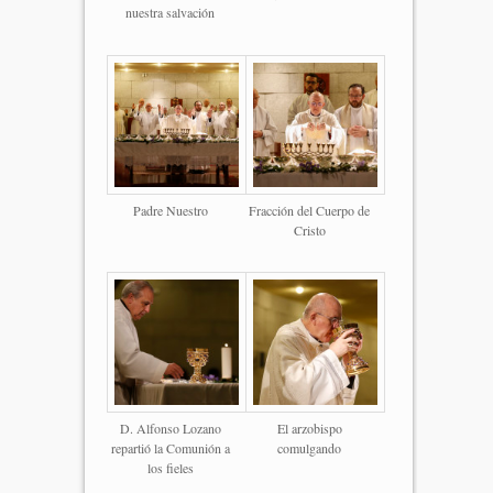
nuestra salvación
Padre Nuestro
Fracción del Cuerpo de
Cristo
D. Alfonso Lozano
El arzobispo
repartió la Comunión a
comulgando
los fieles