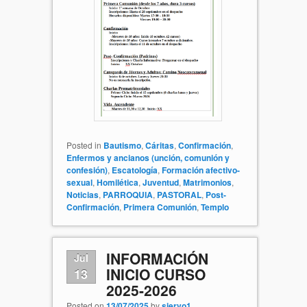
Posted in
Bautismo
,
Cáritas
,
Confirmación
,
Enfermos y ancianos (unción, comunión y
confesión)
,
Escatología
,
Formación afectivo-
sexual
,
Homilética
,
Juventud
,
Matrimonios
,
Noticias
,
PARROQUIA
,
PASTORAL
,
Post-
Confirmación
,
Primera Comunión
,
Templo
INFORMACIÓN
Jul
INICIO CURSO
13
2025-2026
Posted on
13/07/2025
by
siervo1