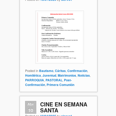
Posted in
Bautismo
,
Cáritas
,
Confirmación
,
Homilética
,
Juventud
,
Matrimonios
,
Noticias
,
PARROQUIA
,
PASTORAL
,
Post-
Confirmación
,
Primera Comunión
CINE EN SEMANA
Abr
SANTA
10
Posted on
10/04/2025
by
siervo1