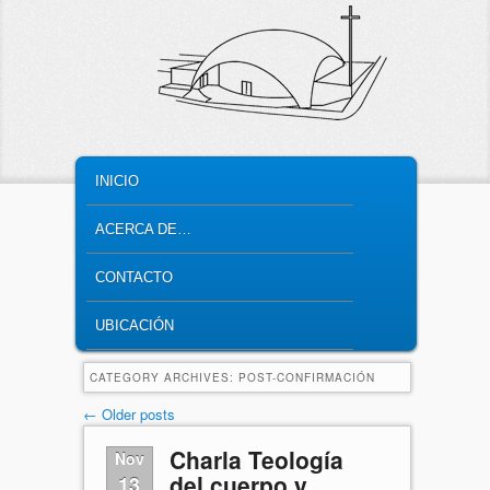
MAIN MENU
SKIP TO PRIMARY CONTENT
SKIP TO SECONDARY CONTENT
INICIO
ACERCA DE…
CONTACTO
UBICACIÓN
CATEGORY ARCHIVES:
POST-CONFIRMACIÓN
Post navigation
←
Older posts
Charla Teología
Nov
del cuerpo y
13