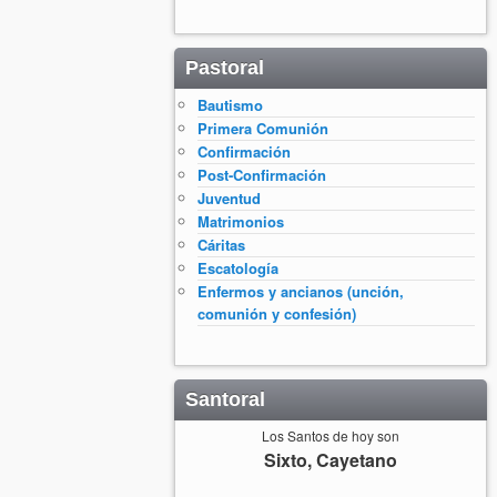
Pastoral
Bautismo
Primera Comunión
Confirmación
Post-Confirmación
Juventud
Matrimonios
Cáritas
Escatología
Enfermos y ancianos (unción,
comunión y confesión)
Santoral
Los Santos de hoy son
Sixto, Cayetano