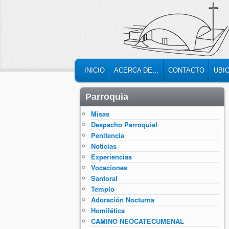
MAIN MENU
SKIP TO PRIMARY CONTENT
SKIP TO SECONDARY CONTENT
INICIO
ACERCA DE…
CONTACTO
UBI
Parroquia
Misas
Despacho Parroquial
Penitencia
Noticias
Experiencias
Vocaciones
Santoral
Templo
Adoración Nocturna
Homilética
CAMINO NEOCATECUMENAL