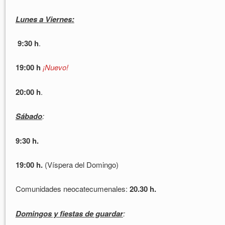
Lunes a Viernes:
9:30 h
.
19:00 h
¡Nuevo!
20:00 h
.
Sábado
:
9:30 h.
19:00 h.
(Víspera del Domingo)
Comunidades neocatecumenales:
20.30 h.
Domingos y fiestas de guarda
r
: