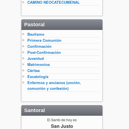
CAMINO NEOCATECUMENAL
Pastoral
Bautismo
Primera Comunión
Confirmación
Post-Confirmación
Juventud
Matrimonios
Cáritas
Escatología
Enfermos y ancianos (unción,
comunión y confesión)
Santoral
El Santo de hoy es
San Justo