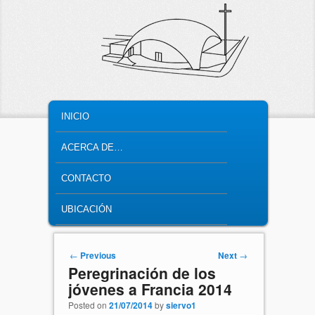
MAIN MENU
SKIP TO PRIMARY CONTENT
SKIP TO SECONDARY CONTENT
INICIO
ACERCA DE…
CONTACTO
UBICACIÓN
Post navigation
←
Previous
Next
→
Peregrinación de los
jóvenes a Francia 2014
Posted on
21/07/2014
by
siervo1