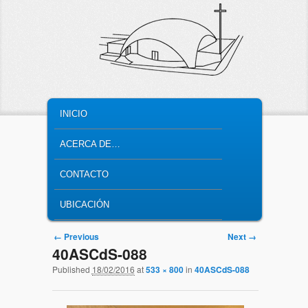
MAIN MENU
SKIP TO PRIMARY CONTENT
SKIP TO SECONDARY CONTENT
INICIO
ACERCA DE…
CONTACTO
UBICACIÓN
Image navigation
← Previous
Next →
40ASCdS-088
Published
18/02/2016
at
533 × 800
in
40ASCdS-088