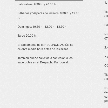
1.
Laborables: 9.30 h. y 20.00 h.
Ti
Sábados y Vísperas de festivos: 9.30 h. y 19.00
SI
h.
Ba
Domingos: 10.30 h. 12.00 h. 13.30 h.
Nu
Tarde 20.00 h.
07
El sacramento de la RECONCILIACIÓN se
2.
celebra media hora antes de las misas.
Ha
También puede solicitar la confesión a los
sacerdotes en el Despacho Parroquial.
Có
Ti
SI
NO
de
co
pa