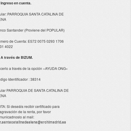
- Ingreso en cuenta.
tular: PARROQUIA SANTA CATALINA DE
ENA
nco Santander (Proviene del POPULAR)
mero de Cuenta: ES72 0075 0293 1706
31 4022
- A través de BIZUM.
cerlo a través de la opción «AYUDA ONG»
digo Identificador : 38314
tular PARROQUIA DE SANTA CATALINA DE
ENA
TA: Si deseáis recibir certificado para
sgravación de la renta, por favor
municadnoslo al mail:
r.santacatalinadesiena@archimadrid.es