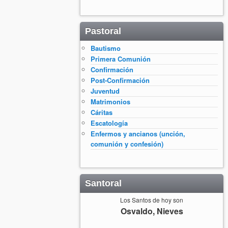
Pastoral
Bautismo
Primera Comunión
Confirmación
Post-Confirmación
Juventud
Matrimonios
Cáritas
Escatología
Enfermos y ancianos (unción,
comunión y confesión)
Santoral
Los Santos de hoy son
Osvaldo, Nieves