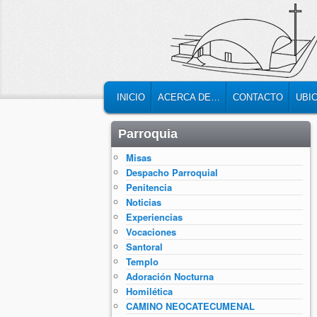
MAIN MENU
SKIP TO PRIMARY CONTENT
SKIP TO SECONDARY CONTENT
INICIO
ACERCA DE…
CONTACTO
UBI
Parroquia
Misas
Despacho Parroquial
Penitencia
Noticias
Experiencias
Vocaciones
Santoral
Templo
Adoración Nocturna
Homilética
CAMINO NEOCATECUMENAL