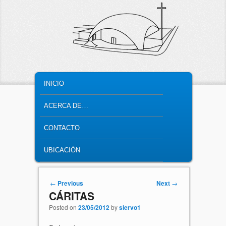
MAIN MENU
SKIP TO PRIMARY CONTENT
SKIP TO SECONDARY CONTENT
INICIO
ACERCA DE…
CONTACTO
UBICACIÓN
Post navigation
←
Previous
Next
→
CÁRITAS
Posted on
23/05/2012
by
siervo1