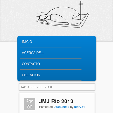
MAIN MENU
SKIP TO PRIMARY CONTENT
SKIP TO SECONDARY CONTENT
INICIO
ACERCA DE…
CONTACTO
UBICACIÓN
TAG ARCHIVES:
VIAJE
JMJ Río 2013
Ago
06
Posted on
06/08/2013
by
siervo1