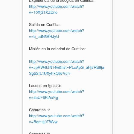
Experiencia de la acogida en Curitiba:
http://www.youtube.com/watch?
v=10Xj21XZDno
Salida en Curitiba:
http://www.youtube.com/watch?
v=b_cdN5BHJyU
Misión en la catedral de Curitiba:
http://www.youtube.com/watch?
v=JpVW4tJN14w&list=PLcApG_aHjsRS8ja
Sg5SrL1UXyFxQ9vVch
Laudes en Iguazú:
http://www.youtube.com/watch?
v=4eUF6RlAxEg
Cataratas 1:
http://www.youtube.com/watch?
v=Bqmtjj0TWvw
Cataratas 2: