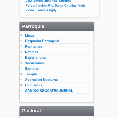
JMJ
,
Joven
,
Jóvenes
,
Kerigma
,
Peregrinación
,
Río
,
Santa Catalina
,
Viaje
,
Video
|
Leave a reply
Parroquia
Misas
Despacho Parroquial
Penitencia
Noticias
Experiencias
Vocaciones
Santoral
Templo
Adoración Nocturna
Homilética
CAMINO NEOCATECUMENAL
Pastoral