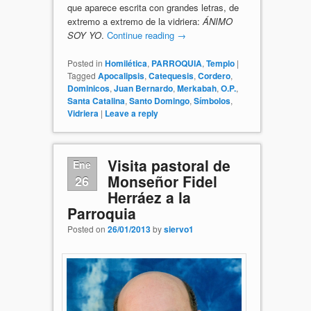
que aparece escrita con grandes letras, de
extremo a extremo de la vidriera:
ÁNIMO
SOY YO
.
Continue reading
→
Posted in
Homilética
,
PARROQUIA
,
Templo
|
Tagged
Apocalipsis
,
Catequesis
,
Cordero
,
Dominicos
,
Juan Bernardo
,
Merkabah
,
O.P.
,
Santa Catalina
,
Santo Domingo
,
Símbolos
,
Vidriera
|
Leave a reply
Visita pastoral de
Ene
Monseñor Fidel
26
Herráez a la
Parroquia
Posted on
26/01/2013
by
siervo1