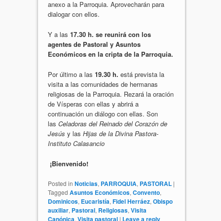
anexo a la Parroquia. Aprovecharán para
dialogar con ellos.
Y a las
17.30 h.
se reunirá con los
agentes de Pastoral y Asuntos
Económicos en la cripta de la Parroquia.
Por último a las
19.30 h.
está prevista la
visita a las comunidades de hermanas
religiosas de la Parroquia. Rezará la oración
de Vísperas con ellas y abrirá a
continuación un diálogo con ellas. Son
las
Celadoras del Reinado del Corazón de
Jesús
y las
Hijas de la Divina Pastora-
Instituto Calasancio
¡Bienvenido!
Posted in
Noticias
,
PARROQUIA
,
PASTORAL
|
Tagged
Asuntos Económicos
,
Convento
,
Dominicos
,
Eucaristía
,
Fidel Herráez
,
Obispo
auxiliar
,
Pastoral
,
Religiosas
,
Visita
Canónica
,
Visita pastoral
|
Leave a reply