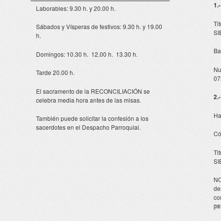
1.
Laborables: 9.30 h. y 20.00 h.
Ti
Sábados y Vísperas de festivos: 9.30 h. y 19.00
SI
h.
Ba
Domingos: 10.30 h. 12.00 h. 13.30 h.
Nu
Tarde 20.00 h.
07
El sacramento de la RECONCILIACIÓN se
2.
celebra media hora antes de las misas.
Ha
También puede solicitar la confesión a los
sacerdotes en el Despacho Parroquial.
Có
Ti
SI
NO
de
co
pa