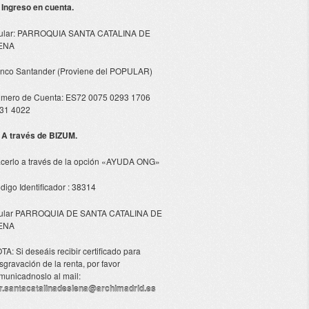
- Ingreso en cuenta.
tular: PARROQUIA SANTA CATALINA DE
ENA
nco Santander (Proviene del POPULAR)
mero de Cuenta: ES72 0075 0293 1706
31 4022
- A través de BIZUM.
cerlo a través de la opción «AYUDA ONG»
digo Identificador : 38314
tular PARROQUIA DE SANTA CATALINA DE
ENA
TA: Si deseáis recibir certificado para
sgravación de la renta, por favor
municadnoslo al mail:
r.santacatalinadesiena@archimadrid.es