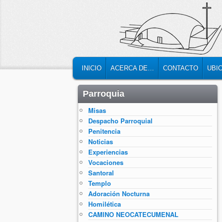
MAIN MENU
SKIP TO PRIMARY CONTENT
SKIP TO SECONDARY CONTENT
INICIO
ACERCA DE…
CONTACTO
UBI
Parroquia
Misas
Despacho Parroquial
Penitencia
Noticias
Experiencias
Vocaciones
Santoral
Templo
Adoración Nocturna
Homilética
CAMINO NEOCATECUMENAL