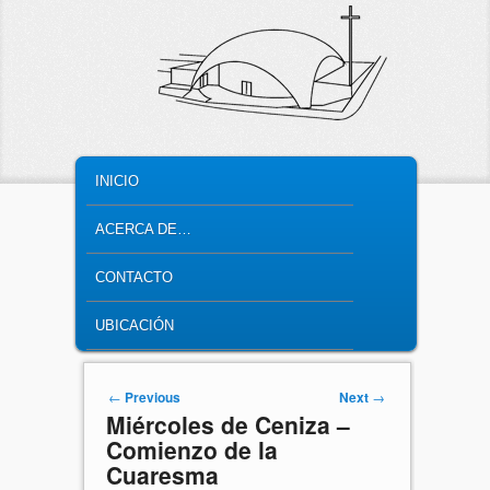
MAIN MENU
SKIP TO PRIMARY CONTENT
SKIP TO SECONDARY CONTENT
INICIO
ACERCA DE…
CONTACTO
UBICACIÓN
Post navigation
←
Previous
Next
→
Miércoles de Ceniza –
Comienzo de la
Cuaresma