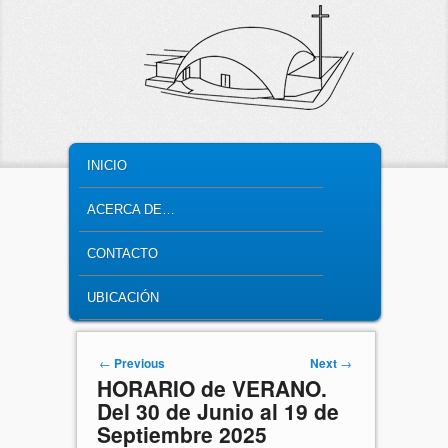
MAIN MENU
SKIP TO PRIMARY CONTENT
SKIP TO SECONDARY CONTENT
INICIO
ACERCA DE…
CONTACTO
UBICACIÓN
Post navigation
←
Previous
Next
→
HORARIO de VERANO.
Del 30 de Junio al 19 de
Septiembre 2025