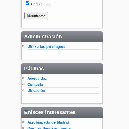
Recuérdame
Administración
Utiliza tus privilegios
Páginas
Acerca de…
Contacto
Ubicación
Enlaces interesantes
Arzobispado de Madrid
Camino Neocatecumenal