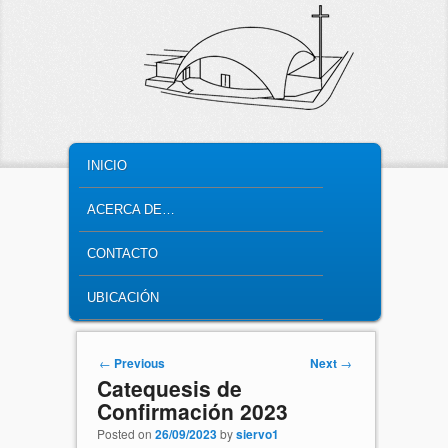
MAIN MENU
SKIP TO PRIMARY CONTENT
SKIP TO SECONDARY CONTENT
INICIO
ACERCA DE…
CONTACTO
UBICACIÓN
Post navigation
←
Previous
Next
→
Catequesis de
Confirmación 2023
Posted on
26/09/2023
by
siervo1