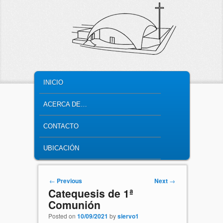
MAIN MENU
SKIP TO PRIMARY CONTENT
SKIP TO SECONDARY CONTENT
INICIO
ACERCA DE…
CONTACTO
UBICACIÓN
Post navigation
←
Previous
Next
→
Catequesis de 1ª
Comunión
Posted on
10/09/2021
by
siervo1