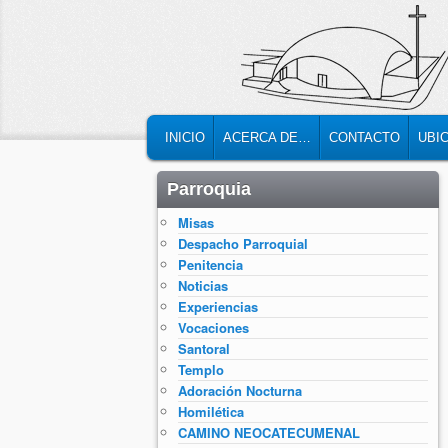
MAIN MENU
SKIP TO PRIMARY CONTENT
SKIP TO SECONDARY CONTENT
INICIO
ACERCA DE…
CONTACTO
UBI
Parroquia
Misas
Despacho Parroquial
Penitencia
Noticias
Experiencias
Vocaciones
Santoral
Templo
Adoración Nocturna
Homilética
CAMINO NEOCATECUMENAL