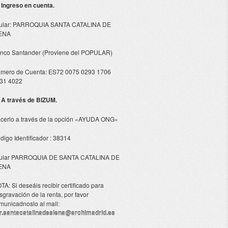
- Ingreso en cuenta.
tular: PARROQUIA SANTA CATALINA DE
ENA
nco Santander (Proviene del POPULAR)
mero de Cuenta: ES72 0075 0293 1706
31 4022
- A través de BIZUM.
cerlo a través de la opción «AYUDA ONG»
digo Identificador : 38314
tular PARROQUIA DE SANTA CATALINA DE
ENA
TA: Si deseáis recibir certificado para
sgravación de la renta, por favor
municadnoslo al mail:
r.santacatalinadesiena@archimadrid.es