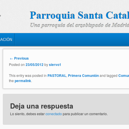
CACIÓN
Post navigation
←
Previous
Posted on
23/05/2012
by
siervo1
This entry was posted in
PASTORAL
,
Primera Comunión
and tagged
Comun
the
permalink
.
Deja una respuesta
Lo siento, debes estar
conectado
para publicar un comentario.