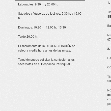
1.
Laborables: 9.30 h. y 20.00 h.
Ti
Sábados y Vísperas de festivos: 9.30 h. y 19.00
SI
h.
Ba
Domingos: 10.30 h. 12.00 h. 13.30 h.
Nu
Tarde 20.00 h.
07
El sacramento de la RECONCILIACIÓN se
2.
celebra media hora antes de las misas.
Ha
También puede solicitar la confesión a los
sacerdotes en el Despacho Parroquial.
Có
Ti
SI
NO
de
co
pa