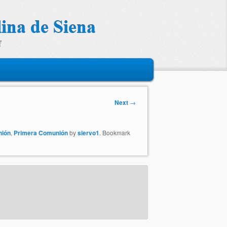
Next
→
ión
,
Primera Comunión
by
siervo1
. Bookmark