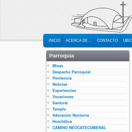
MAIN MENU
SKIP TO PRIMARY CONTENT
SKIP TO SECONDARY CONTENT
INICIO
ACERCA DE…
CONTACTO
UBI
Parroquia
Misas
Despacho Parroquial
Penitencia
Noticias
Experiencias
Vocaciones
Santoral
Templo
Adoración Nocturna
Homilética
CAMINO NEOCATECUMENAL