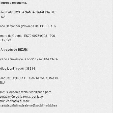
- Ingreso en cuenta.
tular: PARROQUIA SANTA CATALINA DE
ENA
nco Santander (Proviene del POPULAR)
mero de Cuenta: ES72 0075 0293 1706
31 4022
- A través de BIZUM.
cerlo a través de la opción «AYUDA ONG»
digo Identificador : 38314
tular PARROQUIA DE SANTA CATALINA DE
ENA
TA: Si deseáis recibir certificado para
sgravación de la renta, por favor
municadnoslo al mail:
r.santacatalinadesiena@archimadrid.es