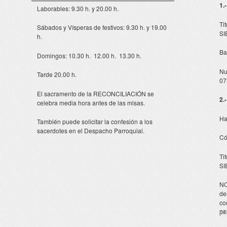
1.
Laborables: 9.30 h. y 20.00 h.
Ti
Sábados y Vísperas de festivos: 9.30 h. y 19.00
SI
h.
Ba
Domingos: 10.30 h. 12.00 h. 13.30 h.
Nu
Tarde 20.00 h.
07
El sacramento de la RECONCILIACIÓN se
2.
celebra media hora antes de las misas.
Ha
También puede solicitar la confesión a los
sacerdotes en el Despacho Parroquial.
Có
Ti
SI
NO
de
co
pa