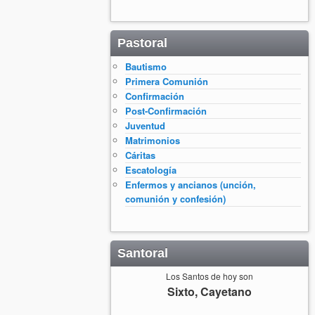
Pastoral
Bautismo
Primera Comunión
Confirmación
Post-Confirmación
Juventud
Matrimonios
Cáritas
Escatología
Enfermos y ancianos (unción,
comunión y confesión)
Santoral
Los Santos de hoy son
Sixto, Cayetano