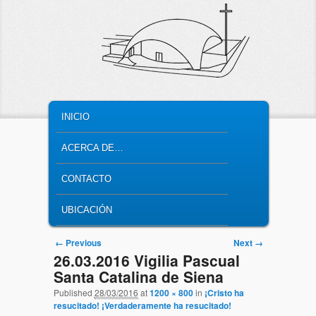
MAIN MENU
SKIP TO PRIMARY CONTENT
SKIP TO SECONDARY CONTENT
INICIO
ACERCA DE…
CONTACTO
UBICACIÓN
Image navigation
← Previous
Next →
26.03.2016 Vigilia Pascual
Santa Catalina de Siena
Published
28/03/2016
at
1200 × 800
in
¡Cristo ha
resucitado! ¡Verdaderamente ha resucitado!