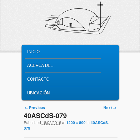
MAIN MENU
SKIP TO PRIMARY CONTENT
SKIP TO SECONDARY CONTENT
INICIO
ACERCA DE…
CONTACTO
UBICACIÓN
Image navigation
← Previous
Next →
40ASCdS-079
Published
18/02/2016
at
1200 × 800
in
40ASCdS-
079